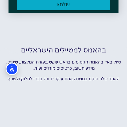
שלח
בהאמס למטיילים הישראליים
טיול באיי בהאמה הקסומים בראש שקט בעזרת המלצות, טיפים,
מידע חשוב, כרטיסים מוזלים ועוד..
האתר שלנו הוקם במטרה אחת עיקרית וזה בכדי לחלוק ולשתף
מידע מקדים וחיוני על ההכנות לטיול המושלם בבהאמס!
רובנו לא באמת יודעים מה לעשות, מה לראות, איפה ומתי לראות,
איך לעשות, למי לפנות, מתי להתחיל וכו'…אנחנו די בטוחים שכולנו
כאן רוצים ואוהבים להתייעץ עם בעלי הניסיון ולקבל מהם קצת
טיפים/הכוונה לקראת הטיול.