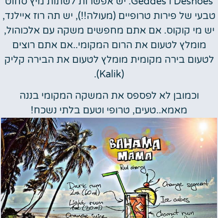
Desnoes ו Geddes. יש אפשרות לשתות מיץ סחוט
טבעי של פירות טרופיים (מעולה!!), יש תה רוז איילנד,
יש מי קוקוס. אם אתם מחפשים משקה עם אלכוהול,
מומלץ לטעום את הרום המקומי..אם אתם רוצים
לטעום בירה מקומית מומלץ לטעום את הבירה קליק
(Kalik).
וכמובן לא לפספס את המשקה המקומי בננה
מאמא..טעים, טרופי וטעם בלתי נשכח!