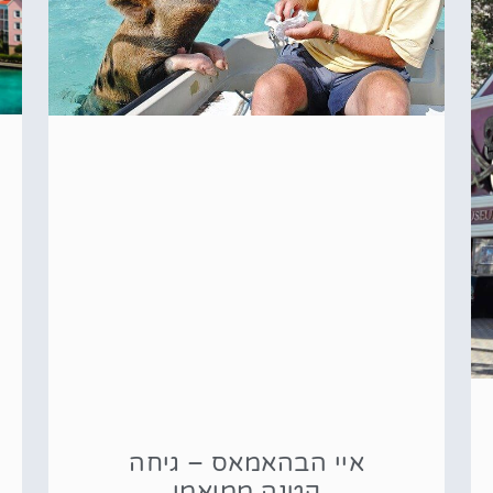
איי הבהאמאס – גיחה
קטנה ממיאמי