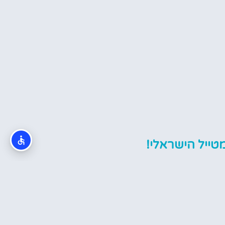
טייל הישראלי!
ייחודי של איי בהאמה והפך אותו
דש באיים, אנחנו מתרשמים
המקומיים שמקבלים את פני
יכרות המעמיקה שלנו עם האיים
למדנו על היעד המופלא הזה!