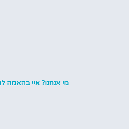
מי אנחנו? איי בהאמה למ
אנחנו לירון וקרן, זוג ישראלי שגילה את הקסם ה
לאהבה שנמשכת כבר שנים רבות. בכל ביקור מח
מהיופי הטבעי, מהתרבות הססגונית ומהאנשים 
המטיילים בחום ואהבה. עם הזמן, הפכנו את הה
למקצוע, ואנחנו כאן כדי לשתף אתכם בכל מה ש