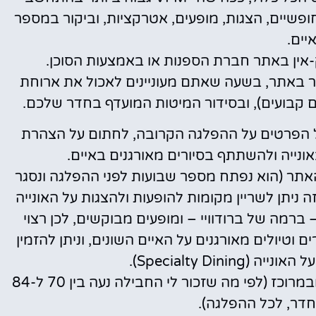
אוכל ושתייה חופשיים, הצגות, מופעים, אטרקציות, וביקור במספר
יים.
-אין באתר חברת הספנות או באמצעות הסוכן.
ותר באתר, בשעה שאתם מעוניינים לאכול את ארוחת
 קבועים), ובסידור המיטות המועדף בחדר שלכם.
 הפרטים על ההפלגה הקרובה, לחתום על הצהרת
ונייה ולהשתתף בסיורים מאורגנים באיים.
האתר (הוא נפתח מספר שבועות לפני ההפלגה ונסגר
 הזה ניתן לשריין מקומות להופעות ולהצגות על האונייה
 ברמה של ברודוויי – ומופעים מבוקשים, לכן רצוי
 וטיולים מאורגנים על האיים השונים, וניתן להזמין
Specialty Din).
ניתן גם לשלם באתר על ׳חבילת טיפים׳ מראש ובמרוכז (לפי מה שזכור לי החבילה נעה בין 70 ל-84
החדר, לכל ההפלגה).