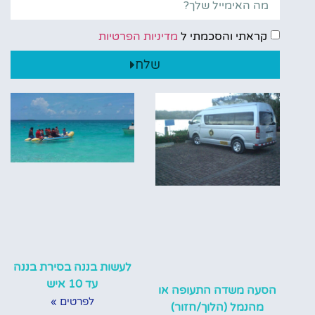
קראתי והסכמתי ל
מדיניות הפרטיות
שלח
לעשות בננה בסירת בננה
עד 10 איש
הסעה משדה התעופה או
לפרטים »
מהנמל (הלוך/חזור)