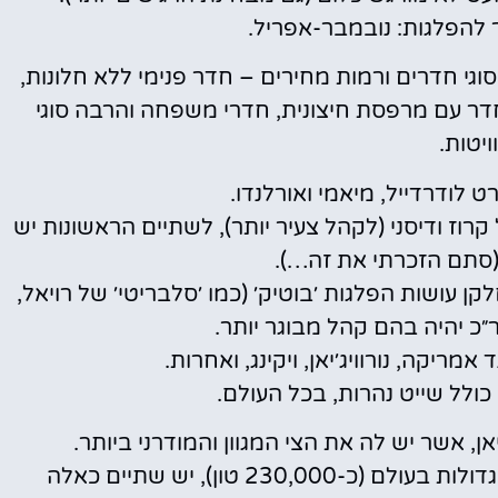
 להפלגות: נובמבר-אפריל.
סוגי חדרים ורמות מחירים – חדר פנימי ללא חלונות,
דר עם מרפסת חיצונית, חדרי משפחה והרבה סוגי
ויטות.
ט לודרדייל, מיאמי ואורלנדו.
קרוז ודיסני (לקהל צעיר יותר), לשתיים הראשונות יש
(סתם הזכרתי את זה…).
קן עושות הפלגות ׳בוטיק׳ (כמו ׳סלבריטי׳ של רויאל,
ר״כ יהיה בהם קהל מבוגר יותר.
מריקה, נורוויג׳יאן, ויקינג, ואחרות.
כולל שייט נהרות, בכל העולם.
, אשר יש לה את הצי המגוון והמודרני ביותר.
ניתן להתרשם מ׳אואזיס קלאס׳ – הספינות הגדולות בעולם (כ-230,000 טון), יש שתיים כאלה