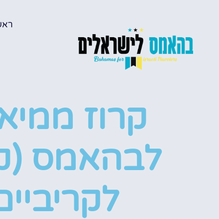
ראש
קרוז ממיא
לבהאמס (קר
לקריביים