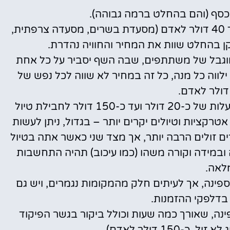
 כסף (והם בהחלט ברמה גבוהה).
המסעדות המיוחדות על האונייה עולות כ-15 עד 40 דולר לאדם (מסעדת בשרים, מסעדה צרפתית,
קן בהחלט שוות את המחיר והחוויה נהדרת.
וגבל של משתתפים, שבה השף יסביר על כל אחת
 ילווה כל מנה, כל זה במחיר לא שווה לכל נפש של
הסיורים והטיולים המאורגנים על האיים יחלו בעלות של כ-20 דולר ועד כ-150 דולר לחבילת טיול
טרקציות וטיולים יקרים יותר – בגדול, ניתן לעשות
ים זולים הרבה יותר, אך מצד שני כאשר אתה בטיול
ובמידה וקורה משהו (כמו עיכוב) תהיה התחשבות
לאה.
פינה, אך לעיתים חלק מהמקומות נגמרים, ויש גם
 בדלפקי ההזמנות.
פינה, שאורך כמה שעות וכולל ביקור בגשר הפיקוד
-150 דולר לאדם).