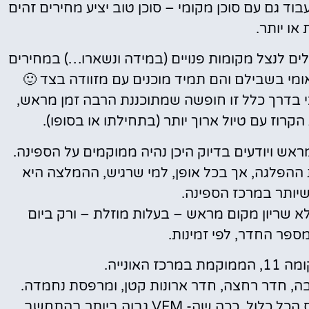
בוד גם עם סוכן מקומי – סוכן טוב יציע מחירים זהים
או יותר.
לים לנצל מקומות פנויים (במידה ונשארו…) במחירים
ומי בשבילם והם תמיד מוכנים עם מזוודה בצד
🙂
י בדרך כלל זו חופשה שמתוכננת הרבה זמן מראש,
רוז עם טיול ארוך יותר (בתחילתו או בסופו).
ראש ויודעים בדיוק היכן נהיה ממוקמים על הספינה.
 ההפלגה, אך בכל אופן, למי שרגיש, ההמלצה היא
ותר במרכז הספינה.
לא שריון מקום מראש – בעלות מוזלת – ורק ביום
פר החדר, לפי זמינות.
האונייה.
יבה, חדר רחצה, חדר ארונות קטן, ומרפסת נחמדה.
מדובר על אירוח ברמה של 5 כוכבים על בסיס הכל כלול, ככה שה- VFM גבוה ביותר בהתחשב