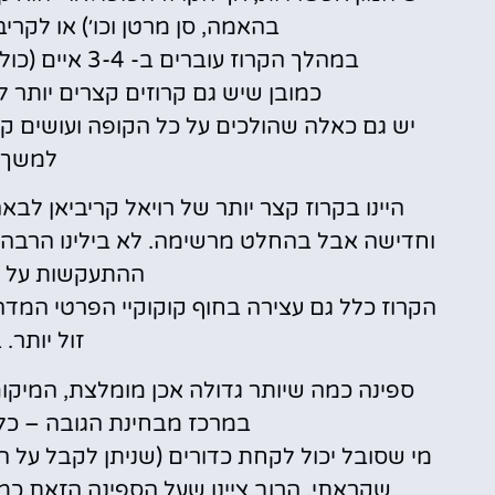
בהאמה, סן מרטן וכו׳) או לקריבי
במהלך הקרוז עוברים ב- 3-4 איים (כולל ירידה וטיול) ובימים הנותרים מפליגים בים.
כמובן שיש גם קרוזים קצרים יותר למשך 3-5 ימים עם פחות יעדים
יש גם כאלה שהולכים על כל הקופה ועושים קר
למשך 
וחדישה אבל בהחלט מרשימה. לא בילינו הרבה בח
ההתעקשות על ה
הקרוז כלל גם עצירה בחוף קוקוקיי הפרטי המדהי
זול יותר.
ספינה כמה שיותר גדולה אכן מומלצת, המיקו
במרכז מבחינת הגובה – כלו
מי שסובל יכול לקחת כדורים (שניתן לקבל על 
שקראתי, הרוב ציינו שעל הספינה הזאת כמע