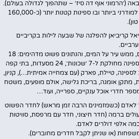
אה (׳הרמוני אוף דה סיז׳ – שתהפוך לגדולה בעולם).
׳קוואנטום׳ קלאס, גם של רויאל קריביאן, נחשב למודרני ביותר ובו ספינות קטנות יותר (כ-160,000
טון).
 ב- 'Oasis of the Seas' של רויאל קריביאן להפלגה של שבעה לילות בקריביים
רביים.
מדובר על אחת משתי הספינות הגדולות בעולם, ממש עיר על המים, והנתונים פשוט מדהימים: 18
קומות, 6,300 נוסעים + 2,400 אנשי צוות (!), הספינה מחולקת ל-7 ׳שכונות׳, 24 מסעדות, בתי קפה
 לספינה, טיילת, פארק (עם צמחייה אמיתית…), קניון,
ות, מתקן אומגה, בריכת גלישה, אולם מופעים, משטח
פר חדרי אוכל ענקיים, ספרייה, ועוד…
ות של קרוז כזה מתחילה ב-800 דולר לאדם (כשמזמינים הרבה זמן מראש) לחדר הפשוט
עולים ברמה (חדר חיצוני, חדר עם מרפסת, סוויטות
לכמה אלפי דולרים לאדם.
שפחות (או שניתן לקבל חדרים מחוברים).