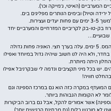
ים המערביים (האיטי, ג׳מייקה וכו׳).
 ועצירות.
וז בק-טו-בק לקריביים המזרחיים והמערביים יחד
שבועיים…
היינו בקרוז קצר יותר של רויאל קריביאן לבאהמס. 5 ימים. עלה בערך חצי. האוניה פחות גדולה
דר, ולא היה לנו חשוב שיהיה גדול במיוחד ואפילו
חלון היתה מיותרת.
ם. יש בכל מיני תקציבים ונדמה לי שבקרניבל אפילו
 בהחלט חוויה!
ם המועדף במקרה כזה הוא גם במרכז הספינה וגם
מר לא הקומות הגבוהות ביותר.
הספינה) אשר אמורים להקל, אבל גם ברוב הביקורות
ט לא מורגש כלום (גם מבחינת הרגישים יותר).