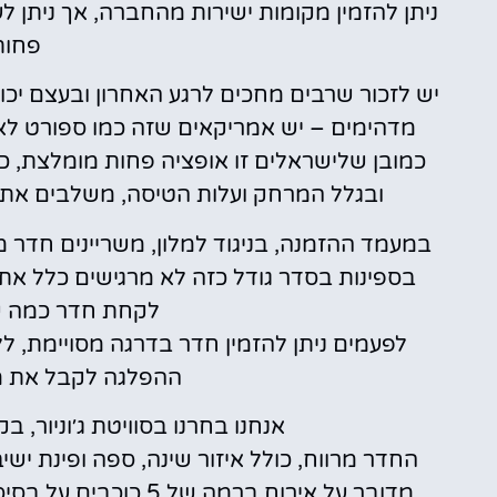
ניתן להזמין מקומות ישירות מהחברה, אך ניתן לע
פחות 
יש לזכור שרבים מחכים לרגע האחרון ובעצם יכו
מדהימים – יש אמריקאים שזה כמו ספורט לא
כמובן שלישראלים זו אופציה פחות מומלצת, כ
ובגלל המרחק ועלות הטיסה, משלבים את הק
במעמד ההזמנה, בניגוד למלון, משריינים חדר מ
בספינות בסדר גודל כזה לא מרגישים כלל את
לקחת חדר כמה שי
לפעמים ניתן להזמין חדר בדרגה מסויימת, ל
ההפלגה לקבל את מס
אנחנו בחרנו בסוויטת ג׳וניור, בקומה 11, הממוקמת במרכז 
החדר מרווח, כולל איזור שינה, ספה ופינת יש