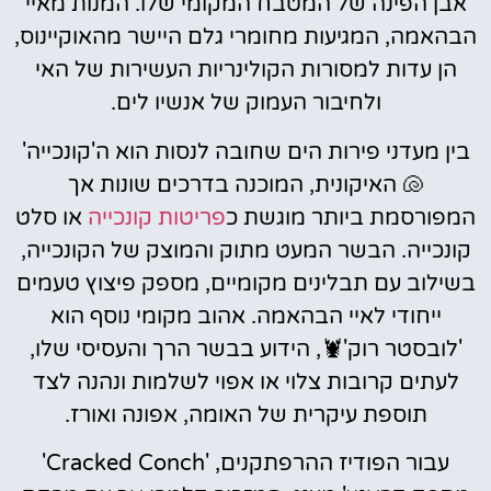
אבן הפינה של המטבח המקומי שלו. המנות מאיי
הבהאמה, המגיעות מחומרי גלם היישר מהאוקיינוס,
הן עדות למסורות הקולינריות העשירות של האי
ולחיבור העמוק של אנשיו לים.
בין מעדני פירות הים שחובה לנסות הוא ה'קונכייה'
🐚 האיקונית, המוכנה בדרכים שונות אך
המפורסמת ביותר מוגשת כ
פריטות קונכייה
או סלט
קונכייה. הבשר המעט מתוק והמוצק של הקונכייה,
בשילוב עם תבלינים מקומיים, מספק פיצוץ טעמים
ייחודי לאיי הבהאמה. אהוב מקומי נוסף הוא
'לובסטר רוק'🦞, הידוע בבשר הרך והעסיסי שלו,
לעתים קרובות צלוי או אפוי לשלמות ונהנה לצד
תוספת עיקרית של האומה, אפונה ואורז.
עבור הפודיז ההרפתקנים, 'Cracked Conch'