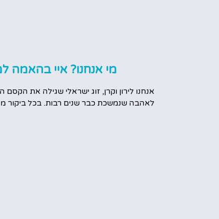
מי אנחנו? איי בהאמה למ
אנחנו לירון וקרן, זוג ישראלי שגילה את הקסם ה
לאהבה שנמשכת כבר שנים רבות. בכל ביקור מח
מהיופי הטבעי, מהתרבות הססגונית ומהאנשים 
המטיילים בחום ואהבה. עם הזמן, הפכנו את הה
למקצוע, ואנחנו כאן כדי לשתף אתכם בכל מה ש
עוד מידע עלינו