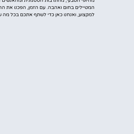
מהיופי הטבעי, מהתרבות הססגונית ומהאנשים 
המטיילים בחום ואהבה. עם הזמן, הפכנו את הה
למקצוע, ואנחנו כאן כדי לשתף אתכם בכל מה ש
עוד מידע עלינו
קראת הטיול
אמס טוב