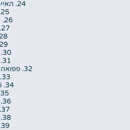
24. האיים המלדיביים
25. מלטה
26. מוזמביק
27. נמיביה
28. נאור
29. נפאל
30. ניו זילנד
31. פקיסטן
32. פפואה גיניאה החדשה
33. סמואה
34. Eswatini
35. סיישל
36. סינגפור
37. סורינם
38. תאילנד
39. טנזניה