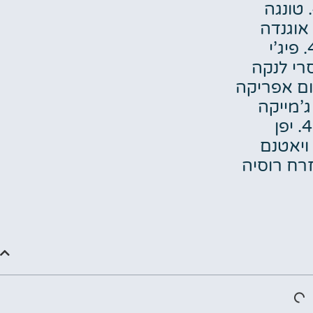
’י
יפן