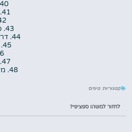
40. טונגה
41. אוגנדה
42. פיג
43. סרי לנקה
44. דרום אפריקה
45. ג’מייקה
46. 
47. ויאטנם
48. מזרח רוסיה
קטגוריות:
טיפים
לחזור למשהו ספציפי?