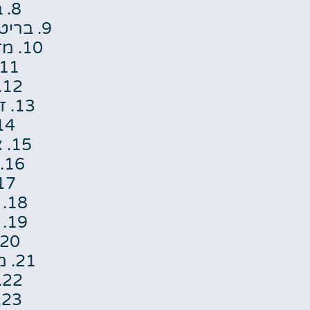
8. בהוטאן
9. בריטניה הגדולה
10. מזרח טימור
11. גיאנה
12. זמביה
13. זימבבואה
14. הו
15. אינדונזיה
16. אירלנד
17. קני
18. קפריסין
19. קיריבטי
20. לסוטו
21. מאוריציוס
22. מלאווי
23. מלזיה